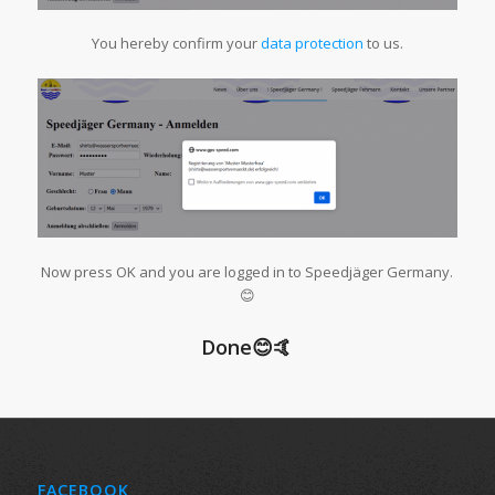
You hereby confirm your
data protection
to us.
Now press OK and you are logged in to Speedjäger Germany.
😊
Done😊🤙
FACEBOOK